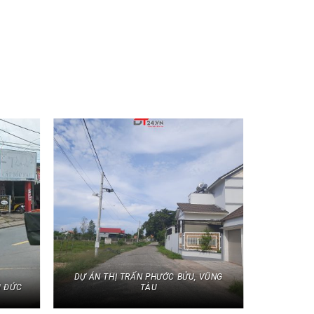
DỰ ÁN THỊ TRẤN PHƯỚC BỬU, VŨNG
Ủ ĐỨC
TÀU