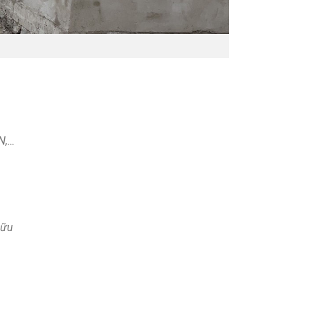
N,…
hữu