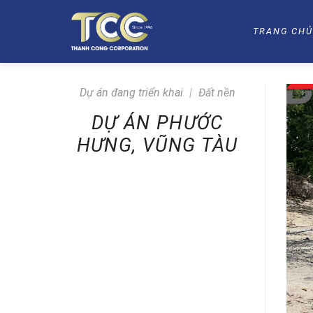
Skip
to
TRANG CH
content
Dự án đang triển khai
|
Đất nền
DỰ ÁN PHƯỚC
HƯNG, VŨNG TÀU