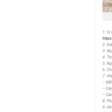
1. Vị
http
2. Di
3. Mụ
4. Th
5. Ng
6. Ch
7. Hi
– Đất
– Cá
– Cá
8. Ph
9. Hì