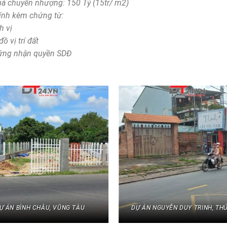
iá chuyển nhượng: 150 Tỷ (15tr/ m2)
ính kèm chứng từ:
h vị
ồ vị trí đất
ứng nhận quyền SDĐ
Ự ÁN BÌNH CHÂU, VŨNG TÀU
DỰ ÁN NGUYỄN DUY TRINH, TH