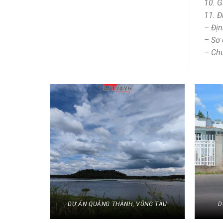
10. G
11. Đ
– Địn
– Sơ đ
– Ch
 12, TP.
DỰ ÁN QUẢNG THÀNH, VŨNG TÀU
D