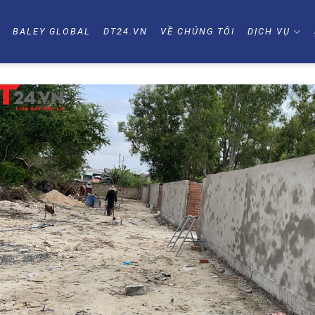
Ủ
BALEY GLOBAL
DT24.VN
VỀ CHÚNG TÔI
DỊCH VỤ