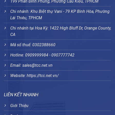
199 Phan Đình Phùng, Phường Cầu Kiệu, TPHCM
Chi nhánh: Khu Biệt thự Vani - 79 KP Bình Hòa, Phường
Lái Thiêu, TPHCM
Chi nhánh tại Hoa Kỳ: 1422 High Bluff Dr, Orange County,
CA
Mã số thuế: 0302388660
Hotline: 0909999984 - 0907777742
Email: sales@tcc.net.vn
Website:
https://tcc.net.vn/
LIÊN KẾT NHANH
Giới Thiệu