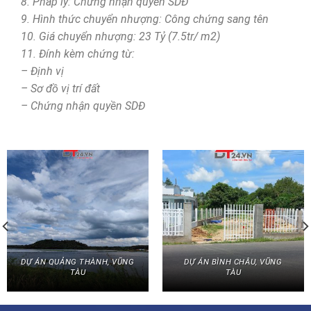
8. Pháp lý: Chứng nhận quyền SDĐ
9. Hình thức chuyển nhượng: Công chứng sang tên
10. Giá chuyển nhượng: 23 Tỷ (7.5tr/ m2)
11. Đính kèm chứng từ:
– Định vị
– Sơ đồ vị trí đất
– Chứng nhận quyền SDĐ
DỰ ÁN QUẢNG THÀNH, VŨNG
DỰ ÁN BÌNH CHÂU, VŨNG
TÀU
TÀU