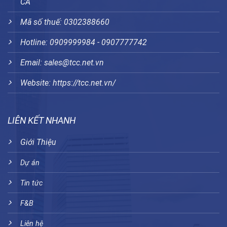
CA
Mã số thuế: 0302388660
Hotline: 0909999984 - 0907777742
Email: sales@tcc.net.vn
Website:
https://tcc.net.vn/
LIÊN KẾT NHANH
Giới Thiệu
Dự án
Tin tức
F&B
Liên hệ