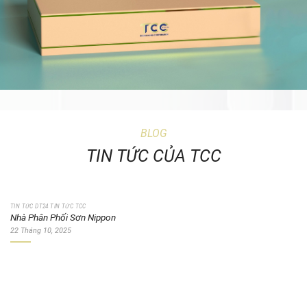
BLOG
TIN TỨC CỦA TCC
TIN TỨC DT24 TIN TỨC TCC
Nhà Phân Phối Sơn Nippon
22 Tháng 10, 2025