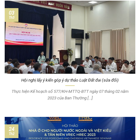
03
Th3
Hội nghị lấy ý kiến góp ý dự thảo Luật Đất đai (sửa đổi)
Thực hiện Kế hoạch số 577/KH-MTTQ-BTT ngày 07 tháng 02 năm
2023 của Ban Thường [...]
24
Th2