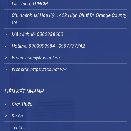
Lái Thiêu, TPHCM
Chi nhánh tại Hoa Kỳ: 1422 High Bluff Dr, Orange County,
CA
Mã số thuế: 0302388660
Hotline: 0909999984 - 0907777742
Email: sales@tcc.net.vn
Website:
https://tcc.net.vn/
LIÊN KẾT NHANH
Giới Thiệu
Dự án
Tin tức