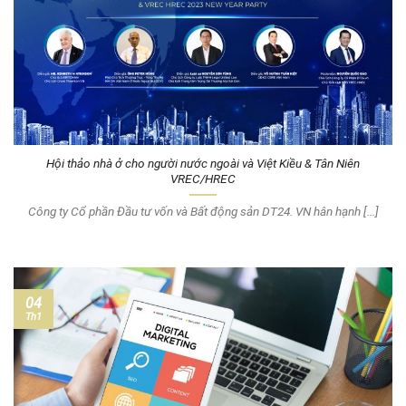
Hội thảo nhà ở cho người nước ngoài và Việt Kiều & Tân Niên
VREC/HREC
Công ty Cổ phần Đầu tư vốn và Bất động sản DT24. VN hân hạnh [...]
04
Th1