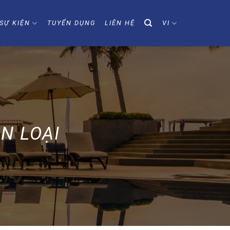
SỰ KIỆN
TUYỂN DỤNG
LIÊN HỆ
VI
N LOẠI