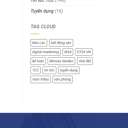
Tin tức TCC
(140)
Tuyển dụng
(16)
TAG CLOUD
Bảo Lộc
bất động sản
digital marketing
dt24
DT24 VN
kế toán
Minosa Garden
nhà đất
TCC
tin tức
tuyển dụng
Vani Villas
văn phòng