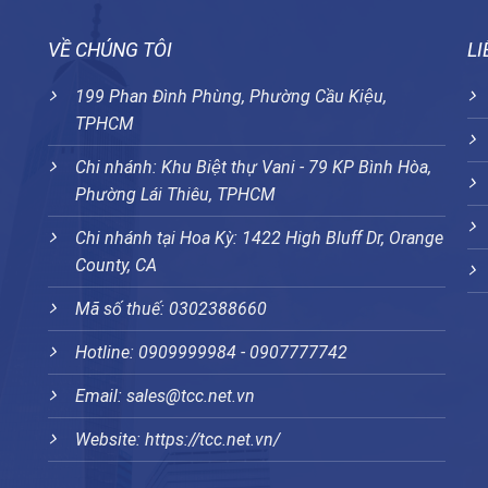
VỀ CHÚNG TÔI
LI
199 Phan Đình Phùng, Phường Cầu Kiệu,
TPHCM
Chi nhánh: Khu Biệt thự Vani - 79 KP Bình Hòa,
Phường Lái Thiêu, TPHCM
Chi nhánh tại Hoa Kỳ: 1422 High Bluff Dr, Orange
County, CA
Mã số thuế: 0302388660
Hotline: 0909999984 - 0907777742
Email: sales@tcc.net.vn
Website:
https://tcc.net.vn/