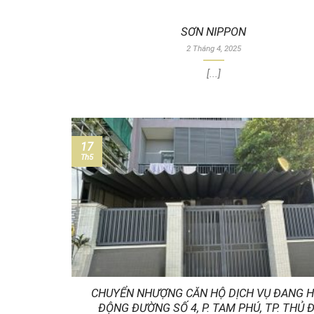
SƠN NIPPON
2 Tháng 4, 2025
[...]
17
Th5
CHUYỂN NHƯỢNG CĂN HỘ DỊCH VỤ ĐANG 
ĐỘNG ĐƯỜNG SỐ 4, P. TAM PHÚ, TP. THỦ 