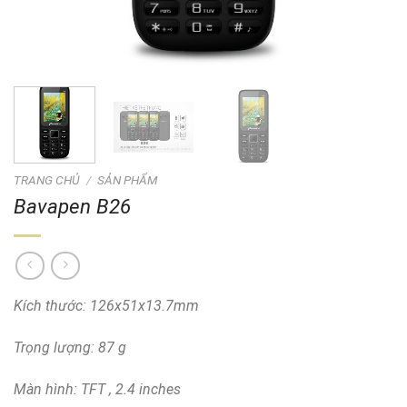
TRANG CHỦ
/
SẢN PHẨM
Bavapen B26
Kích thước: 126x51x13.7mm
Trọng lượng: 87 g
Màn hình: TFT , 2.4 inches