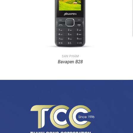
SẢN PHẨM
Bavapen B28