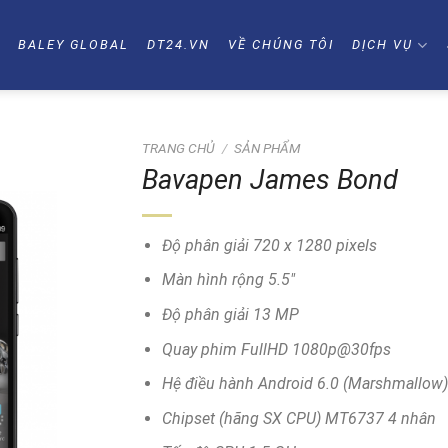
Ủ
BALEY GLOBAL
DT24.VN
VỀ CHÚNG TÔI
DỊCH VỤ
TRANG CHỦ
/
SẢN PHẨM
Bavapen James Bond
Độ phân giải 720 x 1280 pixels
Màn hình rộng 5.5″
Độ phân giải 13 MP
Quay phim FullHD 1080p@30fps
Hệ điều hành Android 6.0 (Marshmallow
Chipset (hãng SX CPU) MT6737 4 nhân