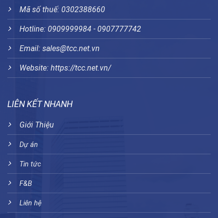
Mã số thuế: 0302388660
Hotline: 0909999984 - 0907777742
Email: sales@tcc.net.vn
Website:
https://tcc.net.vn/
LIÊN KẾT NHANH
Giới Thiệu
Dự án
Tin tức
F&B
Liên hệ