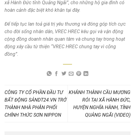
xã Hành Đức tỉnh Quảng Ngãi”, cho những hộ gia đình có
hoàn cảnh đặc biệt khó khăn tại đây.
Để tiếp tục lan toả giá trị yêu thương và đóng góp tích cực
cho đời sống nhân dân, VREC HREC kêu gọi và vận động
cộng đồng doanh nhân quan tâm và chung tay trong hoạt
động xây cầu từ thiện “VREC HREC chung tay vì cộng
đồng”.
CÔNG TY CỔ PHẦN ĐẦU TƯ
KHÁNH THÀNH CẦU MƯƠNG
BẤT ĐỘNG SẢNDT24.VN TRỞ
RÓI TẠI XÃ HÀNH ĐỨC,
THÀNH NHÀ PHÂN PHỐI
HUYỆN NGHĨA HÀNH, TỈNH
CHÍNH THỨC SƠN NIPPON
QUẢNG NGÃI (VIDEO)