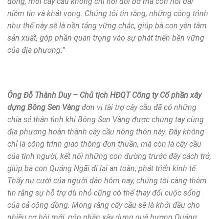
đồng, mỗi cây cầu không chỉ nối đôi bờ mà còn nối dài
niềm tin và khát vọng. Chúng tôi tin rằng, những công trình
như thế này sẽ là nền tảng vững chắc, giúp bà con yên tâm
sản xuất, góp phần quan trọng vào sự phát triển bền vững
của địa phương.”
Ông Đỗ Thành Duy – Chủ tịch HĐQT Công ty Cổ phần xây
dựng Bông Sen Vàng
đơn vị tài trợ cây cầu đã có những
chia sẻ thân tình khi
Bông Sen Vàng
được chung tay cùng
địa phương hoàn thành cây cầu nông thôn này. Đây không
chỉ là công trình giao thông đơn thuần, mà còn là cây cầu
của tình người, kết nối những con đường trước đây cách trở,
giúp bà con Quảng Ngãi đi lại an toàn, phát triển kinh tế.
Thấy nụ cười của người dân hôm nay, chúng tôi càng thêm
tin rằng sự hỗ trợ dù nhỏ cũng có thể thay đổi cuộc sống
của cả cộng đồng. Mong rằng cây cầu sẽ là khởi đầu cho
nhiều cơ hội mới, góp phần xây dựng quê hương Quảng