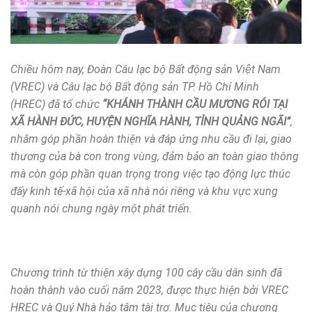
Chiều hôm nay, Đoàn Câu lạc bộ Bất động sản Việt Nam
(VREC) và Câu lạc bộ Bất động sản TP.
Hồ Chí Minh
(HREC) đã tổ chức
“KHÁNH THÀNH CẦU
MƯƠNG RÓI TẠI
XÃ HÀNH ĐỨC, HUYỆN NGHĨA HÀNH, TỈNH QUẢNG NGÃI”
,
nhằm góp phần hoàn thiện và đáp ứng nhu cầu đi lại, giao
thương của bà con trong vùng, đảm bảo an toàn giao thông
mà còn góp phần quan trọng trong việc tạo động lực thúc
đẩy kinh tế-xã hội của xã nhà nói riêng và khu vực xung
quanh nói chung ngày một phát triển
.
Chương trình từ thiện xây dựng 100 cây cầu dân sinh đã
hoàn thành vào cuối năm 2023, được thực hiện bởi VREC
HREC và Quý Nhà hảo tâm tài trợ. Mục tiêu của chương