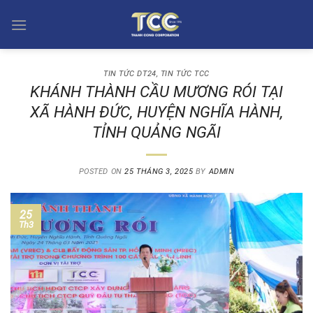
Skip
to
content
TIN TỨC DT24
,
TIN TỨC TCC
KHÁNH THÀNH CẦU MƯƠNG RÓI TẠI
XÃ HÀNH ĐỨC, HUYỆN NGHĨA HÀNH,
TỈNH QUẢNG NGÃI
POSTED ON
25 THÁNG 3, 2025
BY
ADMIN
25
Th3