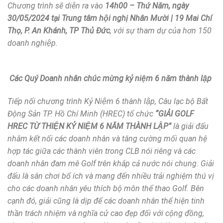
Chương trình sẽ diễn ra vào
14h0
0
– Thứ Năm, ngày
30/05/2024 tại Trung tâm hội nghị Nhân Mười |
19 Mai Chí
Thọ, P. An Khánh, TP Thủ Đức
, với sự tham dự của hơn 150
doanh nghiệp.
Các Quý Doanh nhân chúc mừng kỷ niệm 6 năm thành lập
Tiếp nối chương trình Kỷ Niệm 6 thành lập, Câu lạc bộ Bất
Động Sản TP. Hồ Chí Minh (HREC) tổ chức
“GIẢI GOLF
HREC TỪ THIỆN KỶ NIỆM 6 NĂM THÀNH LẬP”
là giải đấu
nhằm kết nối các doanh nhân và tăng cường mối quan hệ
hợp tác giữa các thành viên trong CLB nói riêng và các
doanh nhân đam mê Golf trên khắp cả nước nói chung. Giải
đấu là sân chơi bổ ích và mang đến nhiều trải nghiệm thú vị
cho các doanh nhân yêu thích bộ môn thể thao Golf. Bên
cạnh đó, giải cũng là dịp để các doanh nhân thể hiện tinh
thần trách nhiệm và nghĩa cử cao đẹp đối với cộng đồng,