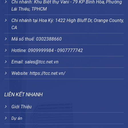
Chi nhánh: Khu Biệt thự Vani - 79 KP Bình Hòa, Phường
Lái Thiêu, TPHCM
Chi nhánh tại Hoa Kỳ: 1422 High Bluff Dr, Orange County,
CA
Mã số thuế: 0302388660
Hotline: 0909999984 - 0907777742
Email: sales@tcc.net.vn
Website:
https://tcc.net.vn/
LIÊN KẾT NHANH
Giới Thiệu
Dự án