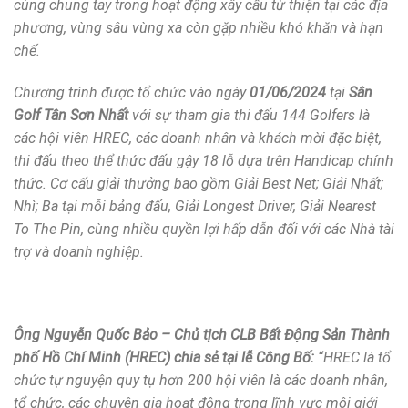
cùng chung tay trong hoạt động xây cầu từ thiện tại các địa
phương, vùng sâu vùng xa còn gặp nhiều khó khăn và hạn
chế.
Chương trình được tổ chức vào ngày
01/06/2024
tại
Sân
Golf Tân Sơn Nhất
với sự tham gia thi đấu 144 Golfers là
các hội viên HREC, các doanh nhân và khách mời đặc biệt,
thi đấu theo thể thức đấu gậy 18 lỗ dựa trên Handicap chính
thức. Cơ cấu giải thưởng bao gồm Giải Best Net; Giải Nhất;
Nhì; Ba tại mỗi bảng đấu, Giải Longest Driver, Giải Nearest
To The Pin, cùng nhiều quyền lợi hấp dẫn đối với các Nhà tài
trợ và doanh nghiệp.
Ông Nguyễn Quốc Bảo – Chủ tịch CLB Bất Động Sản Thành
phố Hồ Chí Minh (HREC) chia sẻ tại lễ Công Bố:
“HREC là tổ
chức tự nguyện quy tụ hơn 200 hội viên là các doanh nhân,
tổ chức, các chuyên gia hoạt động trong lĩnh vực môi giới