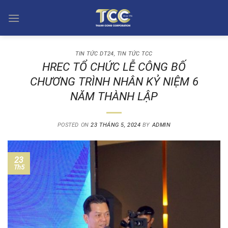
Skip
to
content
TIN TỨC DT24
,
TIN TỨC TCC
HREC TỔ CHỨC LỄ CÔNG BỐ
CHƯƠNG TRÌNH NHÂN KỶ NIỆM 6
NĂM THÀNH LẬP
POSTED ON
23 THÁNG 5, 2024
BY
ADMIN
23
Th5