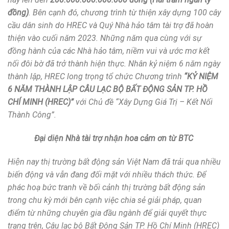
đồng)
. Bên cạnh đó, chương trình từ thiện xây dựng 100 cây
cầu dân sinh do HREC và Quý Nhà hảo tâm tài trợ đã hoàn
thiện vào cuối năm 2023. Những năm qua cùng với sự
đồng hành của các Nhà hảo tâm, niềm vui và ước mơ kết
nối đôi bờ đã trở thành hiện thực. Nhân kỷ niệm 6 năm ngày
thành lập, HREC long trọng tổ chức Chương trình
“KỶ NIỆM
6 NĂM THÀNH LẬP CÂU LẠC BỘ BẤT ĐỘNG SẢN TP. HỒ
CHÍ MINH (HREC)”
với Chủ đề
“Xây Dựng Giá Trị – Kết Nối
Thành Công”
.
Đại diện Nhà tài trợ nhận hoa cảm ơn từ BTC
Hiện nay thị trường bất động sản Việt Nam đã trải qua nhiều
biến động và vẫn đang đối mặt với nhiều thách thức. Để
phác hoạ bức tranh về bối cảnh thị trường bất động sản
trong chu kỳ mới bên cạnh việc chia sẻ giải pháp, quan
điểm từ những chuyên gia đầu ngành để giải quyết thực
trạng trên, Câu lạc bộ Bất Động Sản TP. Hồ Chí Minh (HREC)