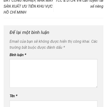
ĐẤT CÔNG NGHIỆP, NHÀ MÁY
TCC & DT24.VN cần tuyển tài
SẢN XUẤT ƯU TIÊN KHU VỰC
xế riêng
HỒ CHÍ MINH
Để lại một bình luận
Email của bạn sẽ không được hiển thị công khai.
Các
trường bắt buộc được đánh dấu
*
Bình luận
*
Tên
*