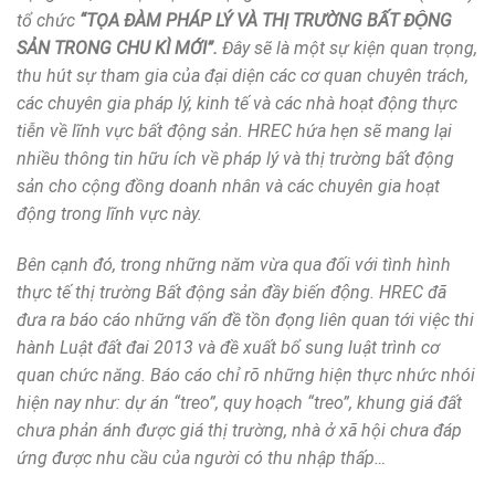
tổ chức
“
TỌA ĐÀM PHÁP LÝ VÀ THỊ TRƯỜNG BẤT ĐỘNG
SẢN TRONG CHU KÌ MỚI”.
Đây sẽ là một sự kiện quan trọng,
thu hút sự tham gia của đại diện các cơ quan chuyên trách,
các chuyên gia pháp lý, kinh tế và các nhà hoạt động thực
tiễn về lĩnh vực bất động sản. HREC hứa hẹn sẽ mang lại
nhiều thông tin hữu ích về pháp lý và thị trường bất động
sản cho cộng đồng doanh nhân và các chuyên gia hoạt
động trong lĩnh vực này.
Bên cạnh đó, trong những năm vừa qua đối với tình hình
thực tế thị trường Bất động sản đầy biến động. HREC đã
đưa ra báo cáo những vấn đề tồn đọng liên quan tới việc thi
hành Luật đất đai 2013 và đề xuất bổ sung luật trình cơ
quan chức năng. Báo cáo chỉ rõ những hiện thực nhức nhói
hiện nay như: dự án “treo”, quy hoạch “treo”, khung giá đất
chưa phản ánh được giá thị trường, nhà ở xã hội chưa đáp
ứng được nhu cầu của người có thu nhập thấp…