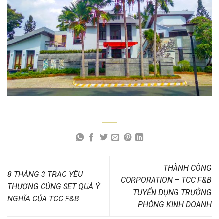
THÀNH CÔNG
8 THÁNG 3 TRAO YÊU
CORPORATION – TCC F&B
THƯƠNG CÙNG SET QUÀ Ý
TUYỂN DỤNG TRƯỞNG
NGHĨA CỦA TCC F&B
PHÒNG KINH DOANH