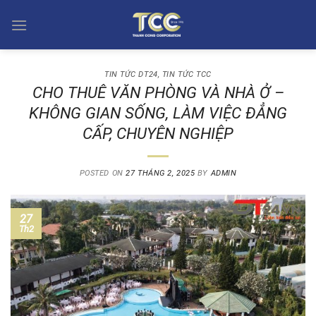
Skip
to
content
TIN TỨC DT24
,
TIN TỨC TCC
CHO THUÊ VĂN PHÒNG VÀ NHÀ Ở –
KHÔNG GIAN SỐNG, LÀM VIỆC ĐẲNG
CẤP, CHUYÊN NGHIỆP
POSTED ON
27 THÁNG 2, 2025
BY
ADMIN
27
Th2