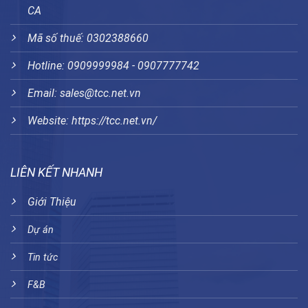
CA
Mã số thuế: 0302388660
Hotline: 0909999984 - 0907777742
Email: sales@tcc.net.vn
Website:
https://tcc.net.vn/
LIÊN KẾT NHANH
Giới Thiệu
Dự án
Tin tức
F&B