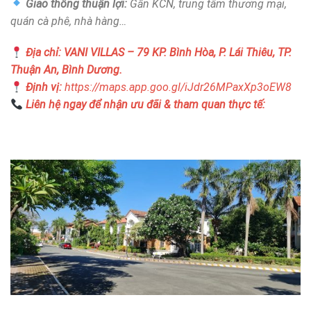
Giao thông thuận lợi:
Gần KCN, trung tâm thương mại,
quán cà phê, nhà hàng…
Địa chỉ: VANI VILLAS
– 79 KP. Bình Hòa, P. Lái Thiêu, TP.
Thuận An, Bình Dương.
Định vị:
https://maps.app.goo.gl/iJdr26MPaxXp3oEW8
Liên hệ ngay để nhận ưu đãi & tham quan thực tế: