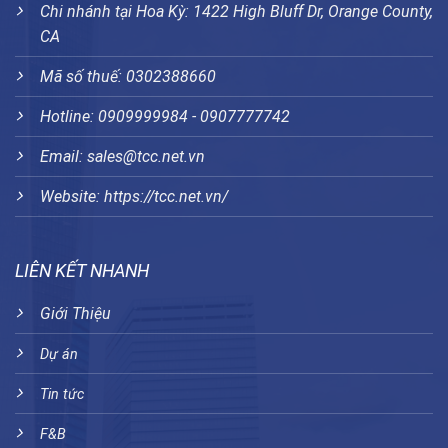
Chi nhánh tại Hoa Kỳ: 1422 High Bluff Dr, Orange County,
CA
Mã số thuế: 0302388660
Hotline: 0909999984 - 0907777742
Email: sales@tcc.net.vn
Website:
https://tcc.net.vn/
LIÊN KẾT NHANH
Giới Thiệu
Dự án
Tin tức
F&B