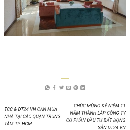
CHÚC MỪNG KỶ NIỆM 11
TCC & DT24.VN CẦN MUA
NĂM THÀNH LẬP CÔNG TY
NHÀ TẠI CÁC QUẬN TRUNG
CỔ PHẦN ĐẦU TƯ BẤT ĐỘNG
TÂM TP. HCM
SẢN DT24.VN