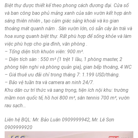
Biệt thự được thiết kế theo phong cách đương đại. Cửa sổ
và ban công bao phủ mảng xanh của sân vườn kết hợp ánh
sáng thiên nhiên , tạo cảm giác sảng khoái và ko gian
thoáng mát quanh năm . Sân vườn lớn, có sẵn cây ăn trái và
hoa xung quanh biệt thự. Rất phù hợp để sống khỏe và làm
việc phù hợp cho gia đình, văn phòng .
– Tổng diện tích khuôn viên: 900 m².
– Diện tích sàn : 550 m² (1 trệt 1 lầu, 1 phòng master, 2
phòng tiện nghi và phòng quản gia), gian bếp thoáng, 4 WC
– Giá thuê ưu đãi chỉ trong tháng 7: 1.199 USD/tháng.
– Bảo vệ tuần tra và camera an ninh 24/7.
Khu dân cư trí thức và sang trọng, tiện ích nội khu: trường
mầm non quốc tế, hồ hơi 800 m², sân tennis 700 m², vườn
rau sạch…
Liên hệ BQL: Mr. Bảo Luân 0909999942, Mr. Lê Sơn
0909999920