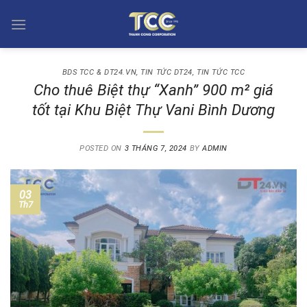
Skip
to
content
BDS TCC & DT24.VN
,
TIN TỨC DT24
,
TIN TỨC TCC
Cho thuê Biệt thự “Xanh” 900 m² giá
tốt tại Khu Biệt Thự Vani Bình Dương
POSTED ON
3 THÁNG 7, 2024
BY
ADMIN
03
Th7