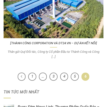
[THÀNH CÔNG CORPORATION VÀ DT24.VN – DỰ ÁN KẾT NỐI]
Thân gửi Quý Đối tác, Công ty Cổ phần Đầu tư Thành Công và Công
[...]
1
…
3
4
5
6
TIN TỨC MỚI NHẤT
Rượu Sâm Ngọc Linh: Thượng Phẩm Quốc Bảo –