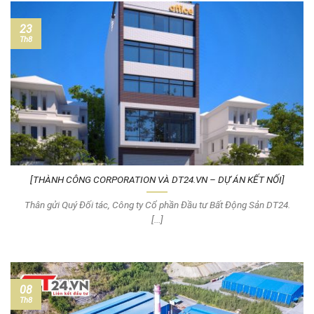
23
Th8
[THÀNH CÔNG CORPORATION VÀ DT24.VN – DỰ ÁN KẾT NỐI]
Thân gửi Quý Đối tác, Công ty Cổ phần Đầu tư Bất Động Sản DT24.
[...]
08
Th8