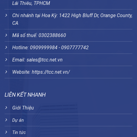
Lái Thiêu, TPHCM
Chi nhánh tại Hoa Kỳ: 1422 High Bluff Dr, Orange County,
CA
Mã số thuế: 0302388660
Hotline: 0909999984 - 0907777742
Email: sales@tcc.net.vn
Website:
https://tcc.net.vn/
LIÊN KẾT NHANH
Giới Thiệu
Dự án
Tin tức